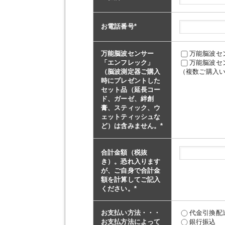
お電話番号
*
万能脳波センサー
万能脳波セ
「エンフレック」
万能脳波セ
（脳波測定器ご購入
（複数ご購入い
時にプレゼントした
セット品（延長コー
ド、ガーゼ、絆創
膏、スティック、ウ
ェットティッシュな
ど）は含みません。
*
合計金額（税抜
き）。恐れ入ります
が、ご自身で合計金
額を計算してご記入
ください。
*
お支払い方法・・・
代金引換配
お支払方法によって
銀行振込