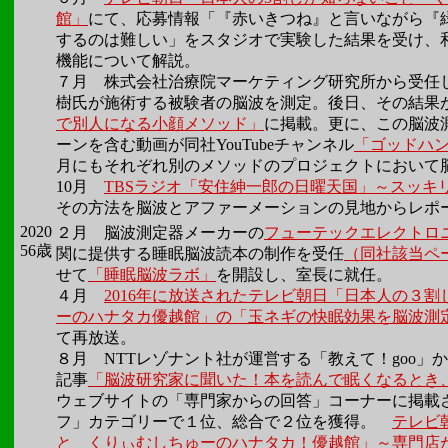
館」
にて、応募情報「『赤いきつね』と言いながら『
するのは難しい」をスタジオで実験した結果を受け、和
機能について解説。
７月 株式会社治療院マーケティング研究所から受任
樹氏が施術する被験者の脳波を測定。後日、その結果
で別人になる小顔メソッド」
に掲載。更に、この脳波
ーンを含む動画が同社YouTubeチャンネル
「ゴッドハ
月にもそれぞれ別のメソッドのプロジェクトにおいて
10月
TBSラジオ「安住紳一郎の日曜天国」～スッキ
その方法を脳波とアファーメーションの見地からレポ
2020
２月
脳波測定器メーカーの
フューテックエレクトロ
56歳
関に提供する睡眠脳波読本の制作を受任
（同社該当ペ
せて
「睡眠脳波ラボ」
を開設し、室長に就任。
４月
2016年に放送されたテレビ朝日「日本人の３
ーのハナタカ優越館」の「玉ネギの快眠効果を脳波測
て再放送。
８月
NTTレゾナント社が運営する「教えて！goo」
記事
「脳波研究家に聞いた！本を読んで眠くなるとき
ウェブサイトの「専門家からの回答」コーナーに掲載
フ」カテゴリーで１位、総合で２位を獲得。
テレビ
と くりぃむしちゅーのハナタカ！優越館」～専門店