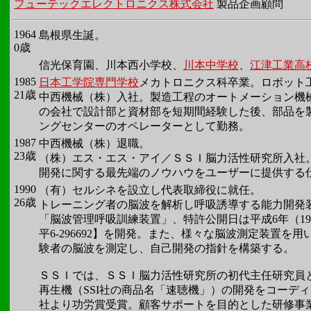
フューテックエレクトロニクス株式会社
製品企画顧問
1964
島根県生誕。
0歳
信光保育園、川本西小学校、
川本中学校
、
江津工業高
1985
日本工学院専門学校
メカトロニクス科卒業。ロボット
21歳
中西機械（株）入社。製造工程のオートメーション機
の会社で設計部と資材部を短期間経験した後、部品を
ングセンターのオペレーターとして勤務。
1987
中西機械（株）退職。
23歳
（株）エス・エス・アイ
／ＳＳＩ脳力活性研究所入社
開発に関する最先端のノウハウをユーザーに提供する
1990
（有）セルシネを設立し代表取締役に就任。
26歳
トレーニング者の脳波を解析し呼吸誘導する能力開発
「脳波管理呼吸訓練装置」、特許公開日は平成6年（199
平6-296692】を開発。また、様々な脳波測定装置を
験者の脳波を測定し、自己開発の指針を構築する。
ＳＳＩでは、ＳＳＩ脳力活性研究所の初代主任研究員
再生機（SSI社の商品名「速聴機」）の開発をコーディ
社より功労賞受賞。顧客サポートを目的とした研修事