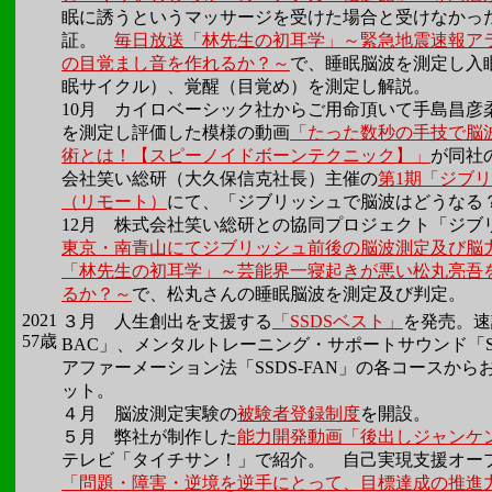
眠に誘うというマッサージを受けた場合と受けなかっ
証。
毎日放送「林先生の初耳学」～緊急地震速報ア
の目覚まし音を作れるか？～
で、睡眠脳波を測定し入
眠サイクル）、覚醒（目覚め）を測定し解説。
10月
カイロベーシック社からご用命頂いて手島昌彦
を測定し評価した模様の動画
「たった数秒の手技で脳
術とは！【スピーノイドボーンテクニック】」
が同社の
会社笑い総研（大久保信克社長）主催の
第1期「ジブ
（リモート）
にて、「ジブリッシュで脳波はどうなる
12月 株式会社笑い総研との協同プロジェクト「ジブ
東京・南青山にてジブリッシュ前後の脳波測定及び脳
「林先生の初耳学」～芸能界一寝起きが悪い松丸亮吾
るか？～
で、松丸さんの睡眠脳波を測定及び判定。
2021
３月
人生創出を支援する
「SSDSベスト」
を発売。速
57歳
BAC」、メンタルトレーニング・サポートサウンド「S
アファーメーション法「SSDS-FAN」の各コースか
ット。
４月
脳波測定実験の
被験者登録制度
を開設。
５月
弊社が制作した
能力開発動画「後出しジャンケ
テレビ「タイチサン！」で紹介。 自己実現支援オー
「問題・障害・逆境を逆手にとって、目標達成の推進