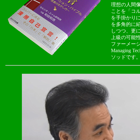
理想の人間
ことを「コ
を手掛かり
を多角的に
しつつ、更
上級の可能
ファーメーション
Managing
ソッドです