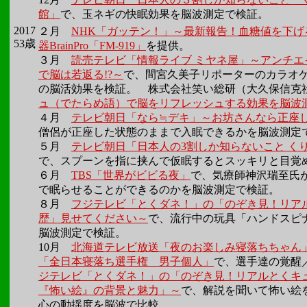
館」
で、玉ネギの快眠効果を脳波測定で検証。
2017
２月
NHK「ガッテン！」～最新報告！血糖値を下げ
53歳
器BrainPro「FM-919」
を提供。
３月
読売テレビ「情報ライブ ミヤネ屋」～アンチ
で脳は若返る!?～
で、間宮久美子リポーターのカラオ
の脳活効果を検証。 株式会社笑い総研（大久保信克
ュ（でたらめ語）で脳をリフレッシュする効果を脳波
４月
テレビ朝日「なら≒デキ」～お坊さんなら正座
僧侶が正座した状態のままで入眠できるかを脳波測定
５月
テレビ朝日「日本人の3割しか知らないこと く
で、スプーンを指に挟んで仮眠するとスッキリと目覚
６月
TBS「世界がビビる夜」
で、気療師神沢瑞至氏が
で眠らせることができるのかを脳波測定で検証。
８月
フジテレビ「とくダネ！」の「のぞき見！リア
歴」見せてください～
で、流行中の玩具「ハンドスピ
脳波測定で検証。
10月
北海道テレビ放送「夜のお楽しみ寝落ちちゃん
「全日本寝落ち選手権 男子個人」
で、選手達の覚醒
ジテレビ「とくダネ！」の「のぞき見！リアルとくキ
『怖い絵』の背景と魅力」～
で、解説を聞いて怖い絵
心の動揺度を脳波で比較。