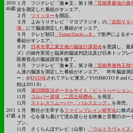
2010
１月 フジテレビ「激★王」第１弾
「芸能界最強の激
46歳
波を測定した番組がオンエア。
２月
ツイッター
を開設。
３月 よみうりテレビ「マヨブラジオ」の
「吉田ＶＳ
弾」
にて脳波測定した番組がオンエア。
５月 テレビ朝日
「FutureTracks→R」
で歌声によるオ
番組がオンエア。
６月
日本光電工業主催の脳波計講習会
を受講し、最新
ズ）の操作実習と臨床的脳波判読法及び日本トップレ
医療視点の脳波講習を修了。
９月 フジテレビ「激★王」第２弾
「芸能界激熱王熱
ん達の脳波を測定した番組がオンエア。 昨年脳波測
ー」が
DVD化
されてテレビ東京／YOSIMOTO R and
始は2011.8）。
10月
速話聴取法ポータルサイト「ビットべーション
11月
コルパー道場「二四土研鑽会」
を発足。
12月
ストレスリムーバー「パルスエッグ」
を発売。
2011
１月 弊社が主宰する
ファインブレイン研究会
に株式
47歳
４月 心を落ち着けて澄み渡らせる映像と音響のポー
プン。
11月 さくらんぼテレビ（山形）
「ウルトラヴォイス