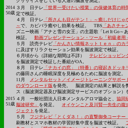
クササイズをしている人達の脳波を測定。
2014
３月 日テレ
「世界一受けたい授業」の保健体育の時
50歳
定で検証。
４月 日テレ
「所さんも目がテン！」～癒しだけじゃ
～
で、カピバラ癒やし効果を検証。 TBS
「あさチャ
ズニー映画「アナと雪の女王」の主題歌「Let It G
検証。
動画プレゼンテーション・ツール「初級者用
５月 読売テレビ
「かんさい情報ネットｔｅｎ」のカ
に及ぼすリラクセーション効果を脳波測定で検証。
６月頃から（詳細な期間は不詳）
テレビショッピン
を脳波測定で検証した番組がOA。
８月 日テレ
「ナカイの窓」（特番）の寝起きドッキ
の藤田さんの睡眠深度を見極めるために脳波を測定。
11月
メンタルセット／イメージトレーニングサポートサ
のダウンロード版
を発売。 脳波測定の結果と解説を
ス（脳波測定器及び脳波測定サービスのオプション）
2015
４月 一般社団法人日本メンタルアロマ協会と、
協同
51歳
脳波研究」
を発足。
オイケンこと及川賢一先生の腹
ジェクト
を発足。
５月
フジテレビ「とくダネ！」の直撃御免コーナー
刷教材とスマホ教材の学習好集中度を脳波で検証。