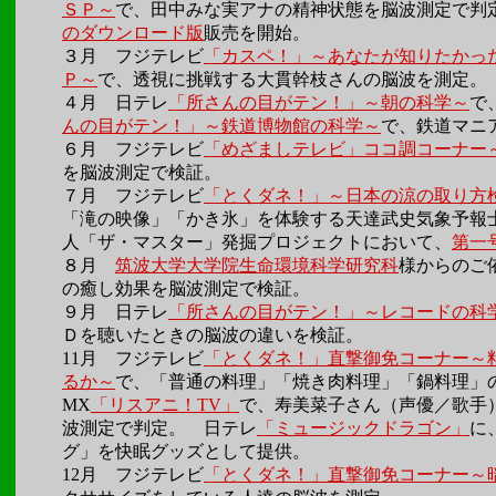
ＳＰ～
で、田中みな実アナの精神状態を脳波測定で
のダウンロード版
販売を開始。
３月 フジテレビ
「カスペ！」～あなたが知りたかっ
Ｐ～
で、透視に挑戦する大貫幹枝さんの脳波を測定。
４月 日テレ
「所さんの目がテン！」～朝の科学～
で
んの目がテン！」～鉄道博物館の科学～
で、鉄道マニ
６月 フジテレビ
「めざましテレビ」ココ調コーナー
を脳波測定で検証。
７月 フジテレビ
「とくダネ！」～日本の涼の取り方
「滝の映像」「かき氷」を体験する天達武史気象予報
人「ザ・マスター」発掘プロジェクトにおいて、
第一
８月
筑波大学大学院生命環境科学研究科
様からのご
の癒し効果を脳波測定で検証。
９月 日テレ
「所さんの目がテン！」～レコードの科
Ｄを聴いたときの脳波の違いを検証。
11月 フジテレビ
「とくダネ！」直撃御免コーナー～
るか～
で、「普通の料理」「焼き肉料理」「鍋料理」の
MX
「リスアニ！TV」
で、寿美菜子さん（声優／歌手
波測定で判定。 日テレ
「ミュージックドラゴン」
に
グ」を快眠グッズとして提供。
12月 フジテレビ
「とくダネ！」直撃御免コーナー～