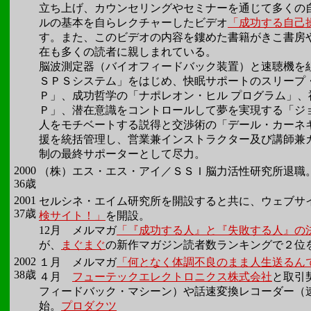
立ち上げ、カウンセリングやセミナーを通じて多くの
ルの基本を自らレクチャーしたビデオ
「成功する自己
す。また、このビデオの内容を鏤めた書籍がきこ書房
在も多くの読者に親しまれている。
脳波測定器（バイオフィードバック装置）と速聴機を
ＳＰＳシステム」をはじめ、快眠サポートのスリープ
Ｐ」、成功哲学の「ナポレオン・ヒル プログラム」
Ｐ」、潜在意識をコントロールして夢を実現する「ジ
人をモチベートする説得と交渉術の「デール・カーネ
援を統括管理し、営業兼インストラクター及び講師兼
制の最終サポーターとして尽力。
2000
（株）エス・エス・アイ／ＳＳＩ脳力活性研究所退職
36歳
2001
セルシネ・エイム研究所を開設すると共に、ウェブサ
37歳
検サイト！」
を開設。
12月 メルマガ
「『成功する人』と『失敗する人』の
が、
まぐまぐ
の新作マガジン読者数ランキングで２位
2002
１月 メルマガ
「何となく体調不良のまま人生送るん
38歳
４月
フューテックエレクトロニクス株式会社
と取引
フィードバック・マシーン）や話速変換レコーダー（
始。
プロダクツ