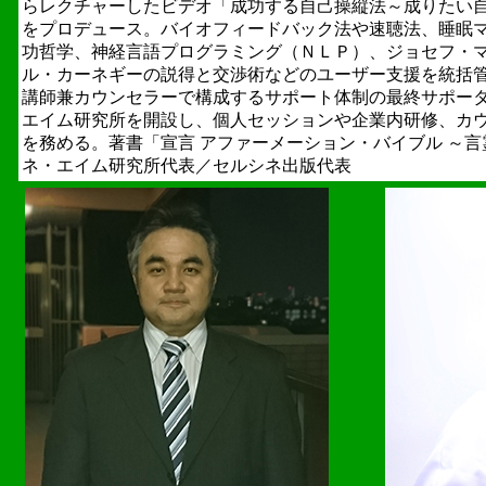
らレクチャーしたビデオ「成功する自己操縦法～成りたい
をプロデュース。バイオフィードバック法や速聴法、睡眠
功哲学、神経言語プログラミング（ＮＬＰ）、ジョセフ・
ル・カーネギーの説得と交渉術などのユーザー支援を統括
講師兼カウンセラーで構成するサポート体制の最終サポータ
エイム研究所を開設し、個人セッションや企業内研修、カ
を務める。著書「宣言 アファーメーション・バイブル ～
ネ・エイム研究所代表／セルシネ出版代表