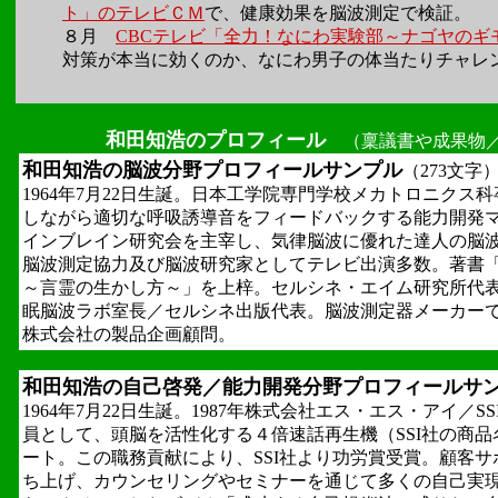
ト」のテレビＣＭ
で、健康効果を脳波測定で検証。
８月
CBCテレビ「全力！なにわ実験部～ナゴヤのギ
対策が本当に効くのか、なにわ男子の体当たりチャレ
和田知浩のプロフィール
（稟議書や成果物／
和田知浩の脳波分野プロフィールサンプル
（273文字
1964年7月22日生誕。日本工学院専門学校メカトロニク
しながら適切な呼吸誘導音をフィードバックする能力開発
インブレイン研究会を主宰し、気律脳波に優れた達人の脳
脳波測定協力及び脳波研究家としてテレビ出演多数。著書「
～言霊の生かし方～」を上梓。セルシネ・エイム研究所代
眠脳波ラボ室長／セルシネ出版代表。脳波測定器メーカー
株式会社の製品企画顧問。
和田知浩の自己啓発／能力開発分野プロフィールサ
1964年7月22日生誕。1987年株式会社エス・エス・アイ／
員として、頭脳を活性化する４倍速話再生機（SSI社の商
ート。この職務貢献により、SSI社より功労賞受賞。顧客
ち上げ、カウンセリングやセミナーを通じて多くの自己実