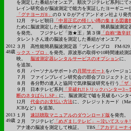
を測定した番組がオンエア。順次フジテレビ系列にて
レイン研究会が脳波測定で能力を実証したヨーギニー
「グナヨーガ®」
のＤＶＤがアイアンドオン社より発
12月 テレビ朝日
「中居正広の怪しい噂の集まる図書
ために脳波測定した番組がオンエア。 簡易脳波測定
を発売。 フジテレビ「激★王」第３弾
「自称“激辛好
タレントさん達の脳波を測定した番組がオンエア。
2012
３月 高性能簡易脳波測定器「ブレインプロ FM-92
48歳
ックス・プロ」
を発売。原波形の取得や10時間連続測
映。
脳波測定器レンタルサービスのオプション
に、
を追加。
６月 パーソナルサポートの
月間サポート
をバージョ
７月 ファインブレイン研究会の部会プロジェクトと
８月 各分野の達人と協同で気律脳波研究を行う
「ザ
９月 日本テレビ系列
「見破れ!!トリックハンター3
断のネタばらしSP」
に、脳波測定で嘘を見破るハンタ
12月
代金のお支払い方法
に、クレジットカード（Mastercar
JCBなど）を追加。
2013
１月
速話聴取マニュアルのダウンロード版
を発売。
49歳
２月 フジテレビ
「めざましテレビ」～泣いてスッキ
アナ達の脳波を測定して検証。 TBS
「アカデミーナ