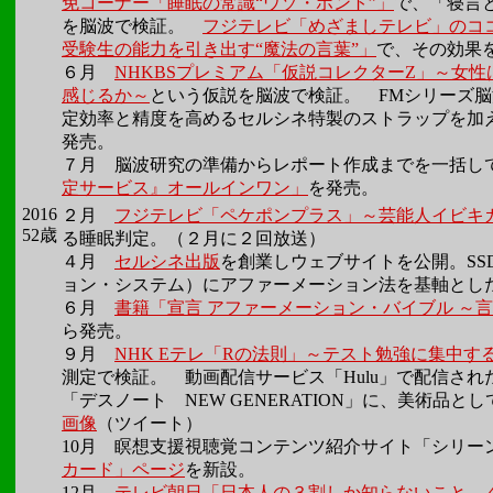
免コーナー「睡眠の常識“ウソ・ホント”」
で、「寝言
を脳波で検証。
フジテレビ「めざましテレビ」のコ
受験生の能力を引き出す“魔法の言葉”」
で、その効果
６月
NHKBSプレミアム「仮説コレクターZ」～女
感じるか～
という仮説を脳波で検証。 FMシリーズ
定効率と精度を高めるセルシネ特製のストラップを加
発売。
７月 脳波研究の準備からレポート作成までを一括し
定サービス』オールインワン」
を発売。
2016
２月
フジテレビ「ペケポンプラス」～芸能人イビキ
52歳
る睡眠判定。（２月に２回放送）
４月
セルシネ出版
を創業しウェブサイトを公開。SS
ョン・システム）にアファーメーション法を基軸とし
６月
書籍「宣言 アファーメーション・バイブル ～
ら発売。
９月
NHK Eテレ「Rの法則」～テスト勉強に集中す
測定で検証。 動画配信サービス「Hulu」で配信さ
「デスノート NEW GENERATION」に、美術品と
画像
（ツイート）
10月 瞑想支援視聴覚コンテンツ紹介サイト「シリー
カード」ページ
を新設。
12月
テレビ朝日「日本人の３割しか知らないこと 