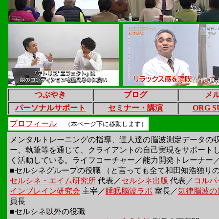
つぶやき
ブログ
メ
パーソナルサポート
セミナー・講演
ORG S
プロフィール
（本ページ下に移動します）
メンタルトレーニングの指導、達人達の脳波測定データの
ー、執筆等を通じて、クライアントの自己実現をサポート
く活動している。ライフコーチャー／能力開発トレーナー
■セルシネグループの役職 （と言っても全て和田知浩独り
セルシネ・エイム研究所
代表／
セルシネ出版
代表／
コルパ
インブレイン研究会
主宰／
睡眠脳波ラボ
室長／
気律脳波の
員長
■セルシネ以外の役職