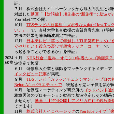
証。
７月
株式会社カイロベーシックから旭太郎先生と和
対談した
動画「【対談編】旭先生の“新施術”で脳波が
YouTubeにて公開。
10月
TBSテレビの新番組「ズボラな人向けHow T
い。』」
で、杏林大学名誉教授の古賀良彦先生（精神
方法の効果を睡眠脳波測定で検証。
12月
日本テレビ「笑って年越し！THE笑晦日」の「
ぐやりたい！役立つ裏ワザ超快テック」コーナー
で、
ら起きることができるか」を検証。
2024
１月
NHK総合「世界！オモシロ学者のスゴ動画祭７
60歳
波測定で検証。
６月
研修導入企業と講師をマッチングするメディア
インタビュー記事
が掲載。
９月
TBSテレビ「ガラッとチェンジマン」～プロの
BeforeAfterバラエティ～で
、寝起きが悪い子供を親が
10月
治療院マーケティング研究所の
ゴッドハンド通
雅章医師のプロモーション動画で脳波測定しその効果
ませんが、
動画「【特別公開】アメリカ在住の現役医
できます）
11月
株式会社カイロベーシック
の
YouTubeライ