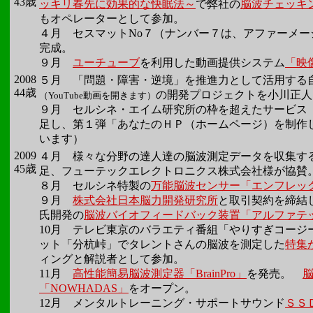
43歳
ッキリ春先に効果的な快眠法～
で弊社の
脳波チェッキ
もオペレーターとして参加。
４月 セスマットNo７（ナンバー７は、アファーメ
完成。
９月
ユーチューブ
を利用した動画提供システム
「映
2008
５月 「問題・障害・逆境」を推進力として活用する
44歳
の開発プロジェクトを小川正人
（YouTube動画を開きます）
９月 セルシネ・エイム研究所の枠を超えたサービス
足し、第１弾「あなたのＨＰ（ホームページ）を制作
います）
2009
４月 様々な分野の達人達の脳波測定データを収集す
45歳
足、フューテックエレクトロニクス株式会社様が協賛
８月 セルシネ特製の
万能脳波センサー「エンフレッ
９月
株式会社日本脳力開発研究所
と取引契約を締結
氏開発の
脳波バイオフィードバック装置「アルファテ
10月 テレビ東京のバラエティ番組「やりすぎコージ
ット「分杭峠」でタレントさんの脳波を測定した
特集
ィングと解説者として参加。
11月
高性能簡易脳波測定器「BrainPro」
を発売。
「NOWHADAS」
をオープン。
12月 メンタルトレーニング・サポートサウンド
ＳＳ