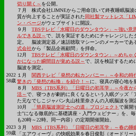
切り開く～
を公開。
７月
株式会社LIMNEからご用命頂いて終夜睡眠脳
質が向上することが実証された
同社製マットレス「LIMNE
ン・ページ
がウェブサイトに開設。
９月
TBSテレビ「水曜日のダウンタウン」～強い意
ルできる説～
で、説を実証するためにチャレンジした
定。 脳波測定器／速話聴取マシーンのメーカーであ
式会社
から「製品企画顧問」を拝命。
12月
TBSテレビ「水曜日のダウンタウン」～めちゃ
かになった瞬間目が覚める説～
で、説を検証するため
脳波を測定。
2022
１月
関西テレビ「発想の転カンパニー」～令和の時
58歳
驚きの「発想の転換」を紹介！～
に、寝具の寝心地を
８月
MBS（TBS系列）「日曜日の初耳学」～今夜
活～
で、寝つきが劇的に良くなるという入眠グッズ「
た元なでしこジャパン丸山桂里奈さんの入眠脳波を測
10月
「簡易脳波測定士への道」プロジェクト
で展開
士”になる徹底的に基礎講座・入門ウェビナー」を、
も20時～22時。同一内容）の定期開催開始。
2023
３月
MBS（TBS系列）「日曜日の初耳学」～春の睡
59歳
「エアウィーヴ」の快眠効果を春日俊彰（オードリー