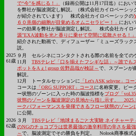
で“今”を感じる！」
（録画公開は11月17日迄）におい
を弊社が脳波測定し解説。（株式会社カイロベーシッ
が紹介されています） 株式会社カイロベーシックの
６０兆個の細胞が目覚めるオムニセラピー！」
におい
ーの効果を弊社が脳波測定し解説。 株式会社カイロ
源”EXA波動を光と香りに乗せて空間に拡散させる！
紹介された動画で、ディフューザー「ミューズラック
説。
2025
９月 セルシネにコンタクトされる際の名前を全ての
61歳
11月
TBSテレビ「口を揃えたフシギな話」～誰でも
ポットをAぇ! group 佐野晶哉が検証～
で、スプーンが
解説。
12月 トータルセッションに
「Let's ASK selsyne」コ
コースは
「ORG SUPPORT」コース
に名称変更。ピー
ー状態のゾーンに入った時の脳波指標を
ブログ「vol
状態のゾーンを脳波測定の見地から指し示す。 2025.12
ークパフォーマンスを発揮できるフロー状態のゾーン
に公開。
2026
３月
TBSテレビ「地球まるごと大実験 ネイチャーテ
62歳
のNGのチョコプラは世界最強の激辛料理の辛さを最
～
で、脳波測定でその勝負を判定。 Nolook商事株