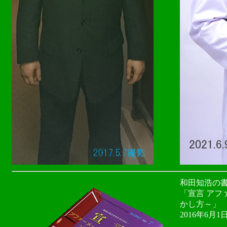
和田知浩の
「宣言 アフ
かし方～」
2016年6