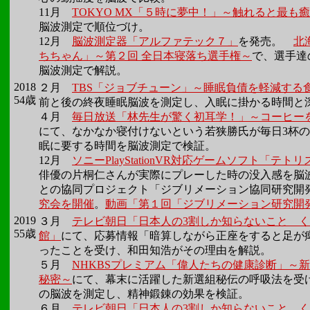
11月
TOKYO MX「５時に夢中！」～触れると最も
脳波測定で順位づけ。
12月
脳波測定器「アルファテック７」
を発売。
北
ちちゃん」～第２回 全日本寝落ち選手権～
で、選手達
脳波測定で解説。
2018
２月
TBS「ジョブチューン」～睡眠負債を軽減する
54歳
前と後の終夜睡眠脳波を測定し、入眠に掛かる時間と
４月
毎日放送「林先生が驚く初耳学！」～コーヒー
にて、なかなか寝付けないという若狭勝氏が毎日3杯の
眠に要する時間を脳波測定で検証。
12月
ソニーPlayStationVR対応ゲームソフト「テ
俳優の片桐仁さんが実際にプレーした時の没入感を脳
との協同プロジェクト「ジブリメーション協同研究開
究会を開催
。
動画「第１回「ジブリメーション研究開
2019
３月
テレビ朝日「日本人の3割しか知らないこと 
55歳
館」
にて、応募情報「暗算しながら正座をすると足が
ったことを受け、和田知浩がその理由を解説。
５月
NHKBSプレミアム「偉人たちの健康診断」～新
秘密～
にて、幕末に活躍した新選組秘伝の呼吸法を受
の脳波を測定し、精神鍛錬の効果を検証。
６月
テレビ朝日「日本人の3割しか知らないこと 