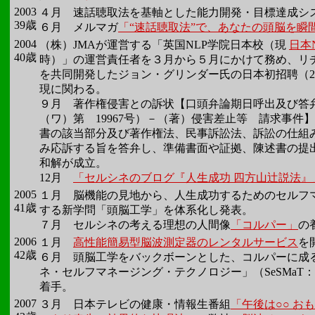
2003
４月 速話聴取法を基軸とした能力開発・目標達成シ
39歳
６月 メルマガ
「“速話聴取法”で、あなたの頭脳を瞬
2004
（株）JMAが運営する「英国NLP学院日本校（現
日本
40歳
時）」の運営責任者を３月から５月にかけて務め、リチ
を共同開発したジョン・グリンダー氏の日本初招聘（20
現に関わる。
９月
著作権侵害との訴状【口頭弁論期日呼出及び答弁
（ワ）第 19967号）－（著）侵害差止等 請求事件
書の該当部分及び著作権法、民事訴訟法、訴訟の仕組
み応訴する旨を答弁し、準備書面や証拠、陳述書の提出
和解が成立。
12月
「セルシネのブログ『人生成功 四方山辻説法』
2005
１月 脳機能の見地から、人生成功するためのセルフ
41歳
する新学問「頭脳工学」を体系化し発表。
７月 セルシネの考える理想の人間像
「コルパー」
の
2006
１月
高性能簡易型脳波測定器のレンタルサービス
を
42歳
６月 頭脳工学をバックボーンとした、コルパーに成
ネ・セルフマネージング・テクノロジー」（SeSMaT
着手。
2007
３月 日本テレビの健康・情報生番組
「午後は○○ 